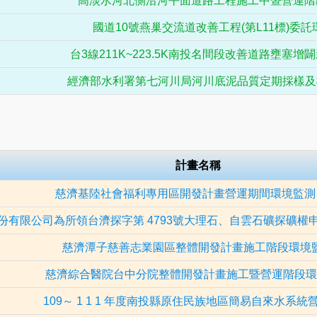
高淡水河北側沿河平面道路工程施工中暨營運階
國道10號燕巢交流道改善工程(第L11標)委
台3線211K~223.5K南投名間段改善道路壅塞增
經濟部水利署第七河川局河川底泥品質定期採樣及檢
計畫名稱
慈濟基陸社會福利專用區開發計畫營運期間環境監測
份有限公司為所領台濟探字第 4793號大理石、自雲石礦探礦權
慈濟潭子慈善志業園區整體開發計畫施工階段環境
慈濟綜合醫院台中分院整體開發計畫施工暨營運階段環
109～ 1 1 1 年度南投縣原住民族地區簡易自來水系統